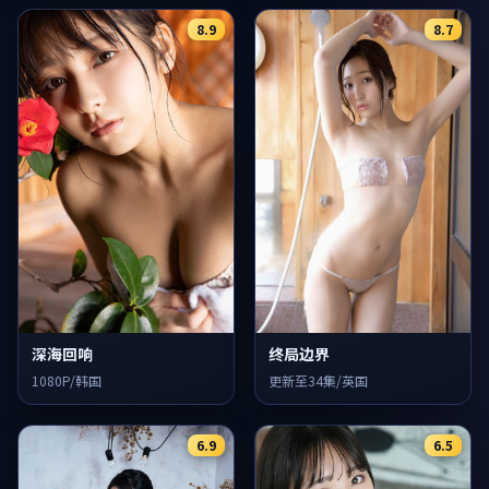
8.9
8.7
深海回响
终局边界
1080P/韩国
更新至34集/英国
6.9
6.5