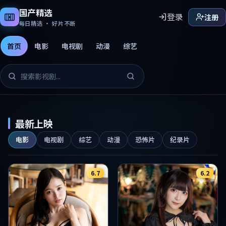
国产精选
登录
注册
每日精选 · 好片不断
首页
电影
电视剧
动漫
综艺
国产精选免费影片
最新上映
电影
电视剧
综艺
动漫
恐怖片
纪录片
6.7
6.2