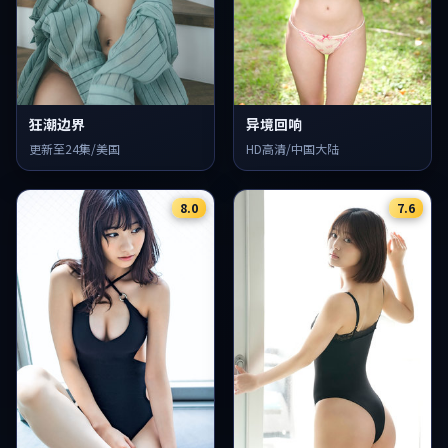
狂潮边界
异境回响
更新至24集/美国
HD高清/中国大陆
8.0
7.6