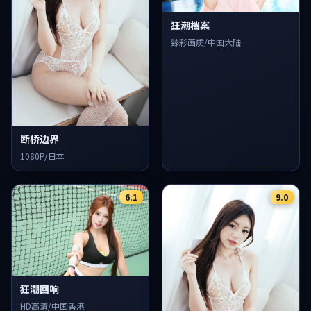
狂潮档案
臻彩画质/中国大陆
断桥边界
1080P/日本
6.1
9.0
狂潮回响
HD高清/中国香港