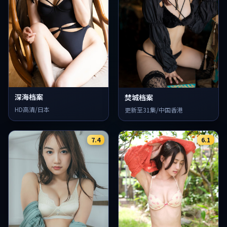
深海档案
焚城档案
HD高清/日本
更新至31集/中国香港
7.4
6.1